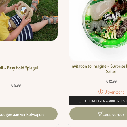
Invitation to Imagine – Surprise 
kit – Easy Hold Spiegel
Safari
€
12,99
€
9,99
Uitverkocht
MELDING GEVEN WANNEER BESC
voegen aan winkelwagen
Lees verder