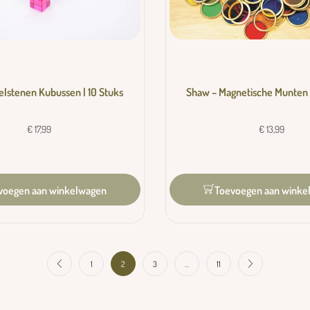
Shaw – Magnetische Munten 
delstenen Kubussen | 10 Stuks
€
13,99
€
17,99
voegen aan winkelwagen
Toevoegen aan winke
1
2
3
…
11