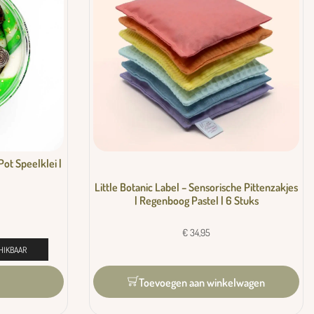
Pot Speelklei |
Little Botanic Label – Sensorische Pittenzakjes
| Regenboog Pastel | 6 Stuks
€
34,95
HIKBAAR
Toevoegen aan winkelwagen