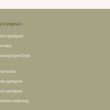
ire pagina's
sch speelgoed
bundels
training Open Einde
 op locatie
nde speelgoed
sch speelgoed
ed voor onderweg