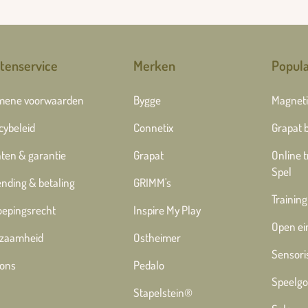
tenservice
Merken
Popula
mene voorwaarden
Bygge
Magneti
cybeleid
Connetix
Grapat 
ten & garantie
Grapat
Online 
Spel
nding & betaling
GRIMM's
Training
oepingsrecht
Inspire My Play
Open ei
zaamheid
Ostheimer
Sensori
 ons
Pedalo
Speelgo
Stapelstein®