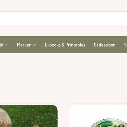
jd
Merken
E-books & Printables
Cadeaubon
S