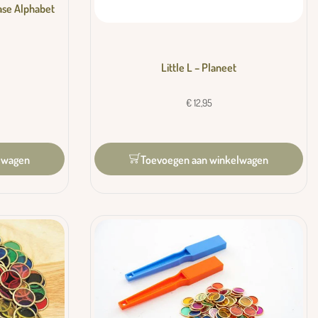
ase Alphabet
Little L – Planeet
€
12,95
lwagen
Toevoegen aan winkelwagen