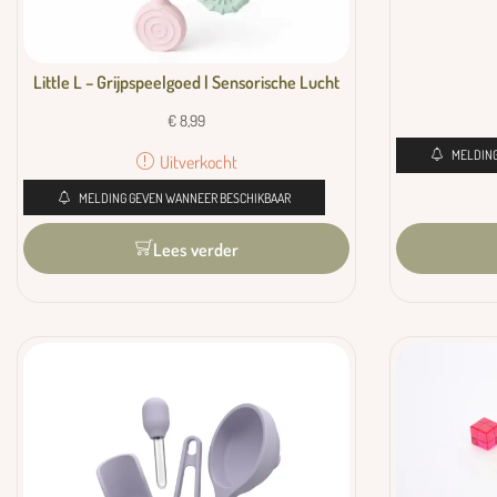
Little L – Grijpspeelgoed | Sensorische Lucht
€
8,99
MELDING
Uitverkocht
MELDING GEVEN WANNEER BESCHIKBAAR
Lees verder