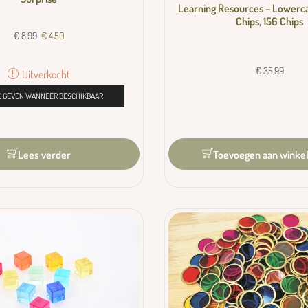
Learning Resources – Lowerc
Chips, 156 Chips
€
8,99
€
4,50
€
35,99
Uitverkocht
 GEVEN WANNEER BESCHIKBAAR
Lees verder
Toevoegen aan winke