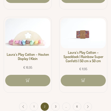
Laura’s Play Cotton –
Laura’s Play Cotton – Houten
Speeldoek | Rainbow Super
Display | Klein
Confetti | 50 cm x 50 cm
€
16,95
€
11,95
1
2
3
…
6