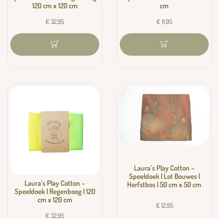
120 cm x 120 cm
cm
€
32,95
€
11,95
Laura’s Play Cotton –
Speeldoek | Lot Bouwes |
Laura’s Play Cotton –
Herfstbos | 50 cm x 50 cm
Speeldoek | Regenboog | 120
cm x 120 cm
€
12,95
€
32,95