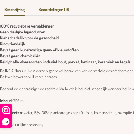
Beschrijving
Beoordelingen (0)
100% recyclebare verpakkingen
Geen dierlijke bijproducten
Niet schadelijk voor de gezondheid
Kindvriendelijk
Bevat geen kunstmatige geur- of kleurstoffen
Bevat geen chemicaliën
Reinigt alle vloersoorten, inclusief hout, parket, laminaat, keramiek en tegels
De INCIA Natuurlijke Vloerreiniger bevat borax, een van de sterkste desinfectiemidde
De twee bewezen vuil verwijderaars.
Doordat de vloerreiniger de zachte oliën bevat, is het niet schadelijk wanneer het 
Inhoud:
700 ml
Ingrediënten:
water, 15%-30% plantaardige zeep (Olijfolie, kokosnootolie, palmpitolie,
9,8
*Van natuurlijke oorsprong