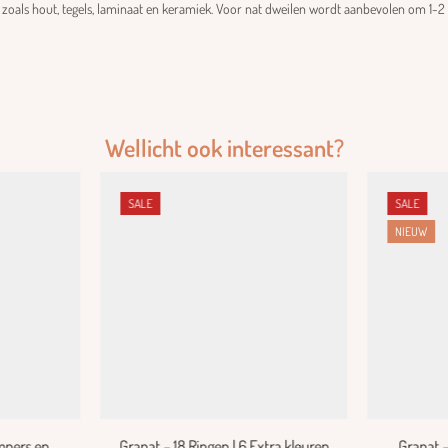
n zoals hout, tegels, laminaat en keramiek. Voor nat dweilen wordt aanbevolen om 1-2 
Wellicht ook interessant?
SALE
SALE
NIEUW
mpers en
Grapat – 18 Ringen | 6 Extra kleuren
Grapat –