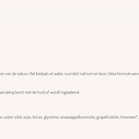
len van de natuur. Het bestaat uit water, zuurstof, natrium en boor. Deze formule wo
in aanraking komt met de huid of wordt ingeademd.
 castor olie), azijn, borax, glycerine, sinaasappelboomolie, grapefruitolie, limoneen*, 