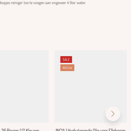
kopjes reiniger toe te voegen aan ongeveer 4 liter water.
SALE
NIEUW
 36 Ringen | 12 Kleuren
INCIA | Hydraterende Olie voor Ellebogen