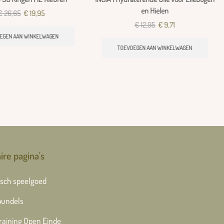
en Hielen
€
26,65
€
19,95
€
12,95
€
9,71
EGEN AAN WINKELWAGEN
TOEVOEGEN AAN WINKELWAGEN
ire pagina's
sch speelgoed
bundels
training Open Einde