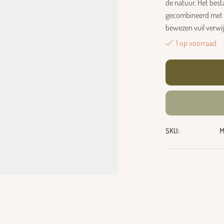
de natuur. Het best
gecombineerd met d-
bewezen vuil verwij
1 op voorraad
SKU:
M