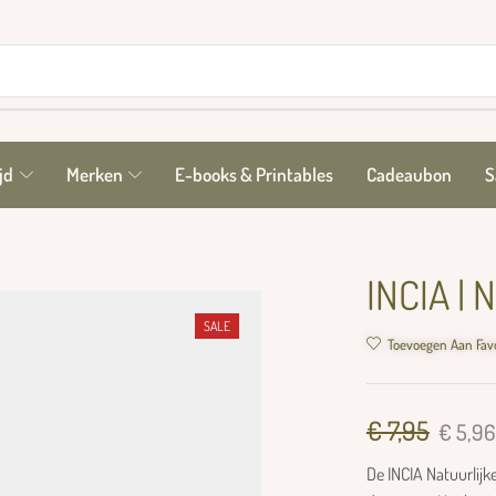
jd
Merken
E-books & Printables
Cadeaubon
S
INCIA | N
SALE
Toevoegen Aan Fav
€
7,95
€
5,96
De INCIA Natuurlijk