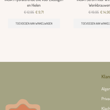
en Hielen
Wenkbrauwe
€
12,95
€
9,71
€
19,95
€
14,9
TOEVOEGEN AAN WINKELWAGEN
TOEVOEGEN AAN WINKE
Klan
Alge
Priva
Klach