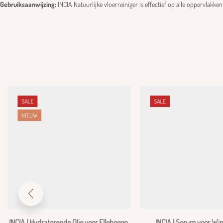
Gebruiksaanwijzing:
INCIA Natuurlijke vloerreiniger is effectief op alle oppervlakke
SALE
SALE
NIEUW
INCIA | Hydraterende Olie voor Ellebogen
INCIA | Serum voor Wi