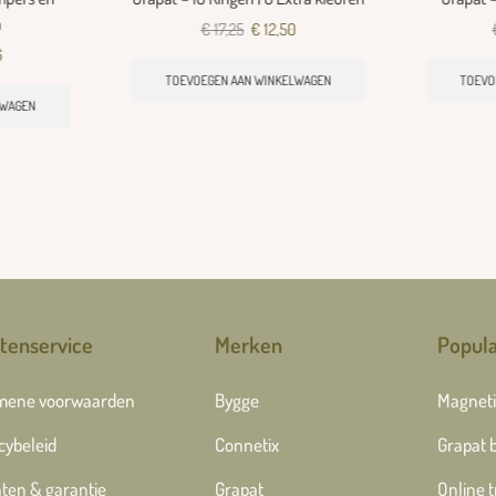
n
€
17,25
€
12,50
6
TOEVOEGEN AAN WINKELWAGEN
TOEVO
LWAGEN
tenservice
Merken
Popula
mene voorwaarden
Bygge
Magneti
cybeleid
Connetix
Grapat 
ten & garantie
Grapat
Online 