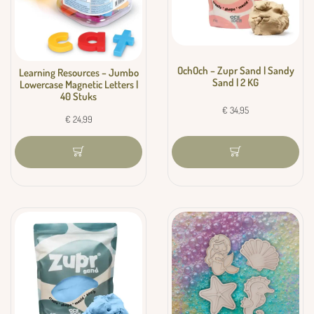
OchOch – Zupr Sand | Sandy
Learning Resources – Jumbo
Sand | 2 KG
Lowercase Magnetic Letters |
40 Stuks
€
34,95
€
24,99