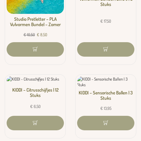
Stuks
Studio Pretletter – PLA
€
17,50
Vulvormen Bundel – Zomer
€
10,50
€
8,50
KIDDI – Citrusschijfjes | 12
KIDDI – Sensorische Ballen | 3
Stuks
Stuks
€
6,50
€
13,95