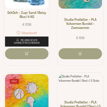
OchOch – Zupr Sand | Betsy
Blue | 4 KG
Studio Pretletter – PLA
Vulvormen Bundel –
€
57,50
Zeemeermin
Uitverkocht
€
13,95
MELDING GEVEN
WANNEER BESCHIKBAAR
SALE
Studio Pretletter – PLA
Vulvormen Bundel | Dino’s | 5